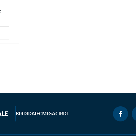
d
BIRD
IDA
IFC
MIGA
CIRDI