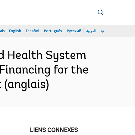
ais
English
Español
Português
Русский
العربية
nd Health System
Financing for the
(anglais)
LIENS CONNEXES