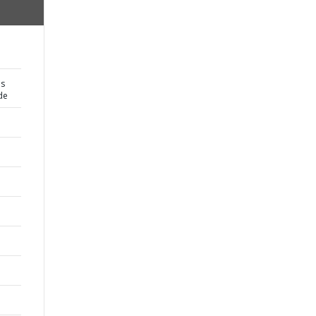
es
de