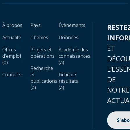
À propos
Pays
Évènements
RESTE
INFO
Actualité
Thèmes
Données
ET
Offres
Projets et
Académie des
d'emploi
opérations
connaissances
DÉCOU
(a)
(a)
L’ESSE
Recherche
Contacts
et
Fiche de
DE
publications
résultats
(a)
(a)
NOTRE
ACTUA
S'ab