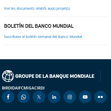
Voir les documents relatifs au(x) projet(s)
BOLETÍN DEL BANCO MUNDIAL
Suscríbase al boletín semanal del Banco Mundial
BIRD
IDA
IFC
MIGA
CIRDI