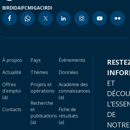
BIRD
IDA
IFC
MIGA
CIRDI
À propos
Pays
Évènements
RESTE
INFO
Actualité
Thèmes
Données
ET
Offres
Projets et
Académie des
d'emploi
opérations
connaissances
DÉCOU
(a)
(a)
L’ESSE
Recherche
Contacts
et
Fiche de
DE
publications
résultats
(a)
(a)
NOTRE