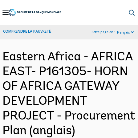
Skip
to
Main
COMPRENDRE LA PAUVRETÉ
Cette page en :
Français
Navigation
Eastern Africa - AFRICA
EAST- P161305- HORN
OF AFRICA GATEWAY
DEVELOPMENT
PROJECT - Procurement
Plan (anglais)