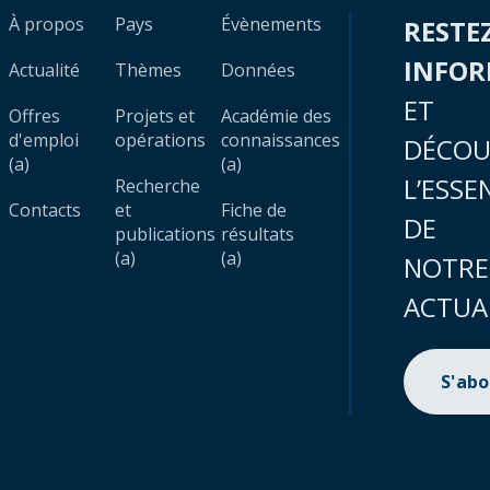
À propos
Pays
Évènements
RESTE
INFO
Actualité
Thèmes
Données
ET
Offres
Projets et
Académie des
d'emploi
opérations
connaissances
DÉCOU
(a)
(a)
L’ESSE
Recherche
Contacts
et
Fiche de
DE
publications
résultats
(a)
(a)
NOTRE
ACTUA
S'ab