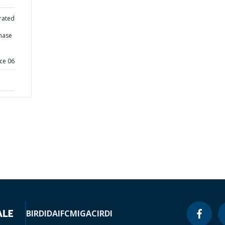
rated
hase
ce 06
BIRD
IDA
IFC
MIGA
CIRDI