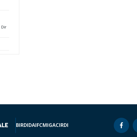
 Dir
BIRD
IDA
IFC
MIGA
CIRDI