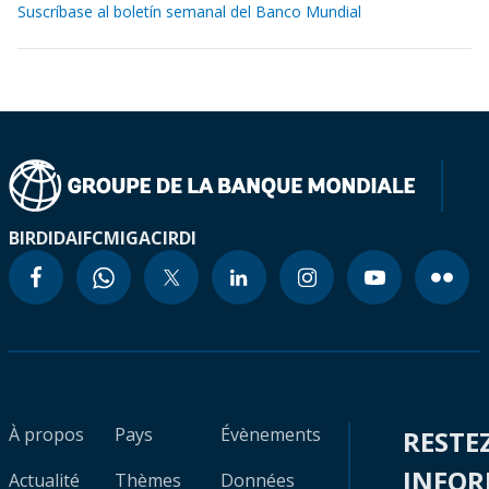
Suscríbase al boletín semanal del Banco Mundial
BIRD
IDA
IFC
MIGA
CIRDI
À propos
Pays
Évènements
RESTE
INFO
Actualité
Thèmes
Données