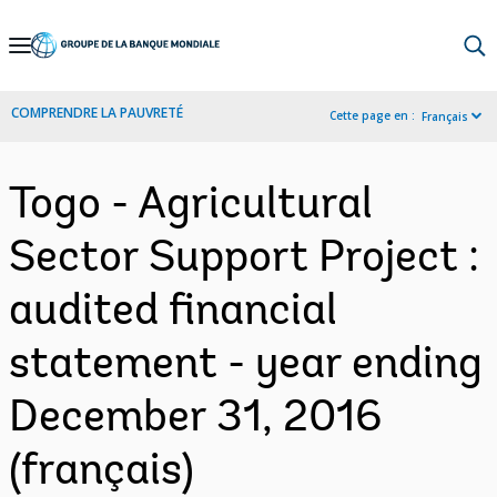
Skip
to
Main
COMPRENDRE LA PAUVRETÉ
Cette page en :
Français
Navigation
Togo - Agricultural
Sector Support Project :
audited financial
statement - year ending
December 31, 2016
(français)