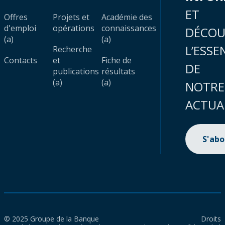
ET
Offres
Projets et
Académie des
d'emploi
opérations
connaissances
DÉCOU
(a)
(a)
L’ESSE
Recherche
Contacts
et
Fiche de
DE
publications
résultats
(a)
(a)
NOTRE
ACTUA
S'ab
© 2025 Groupe de la Banque
Droits