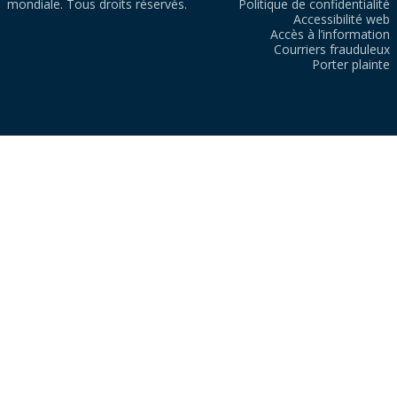
mondiale. Tous droits réservés.
Politique de confidentialité
Accessibilité web
Accès à l’information
Courriers frauduleux
Porter plainte