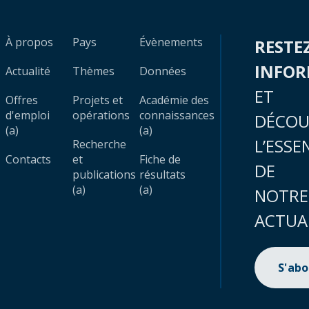
À propos
Pays
Évènements
RESTE
INFO
Actualité
Thèmes
Données
ET
Offres
Projets et
Académie des
d'emploi
opérations
connaissances
DÉCOU
(a)
(a)
L’ESSE
Recherche
Contacts
et
Fiche de
DE
publications
résultats
(a)
(a)
NOTRE
ACTUA
S'ab