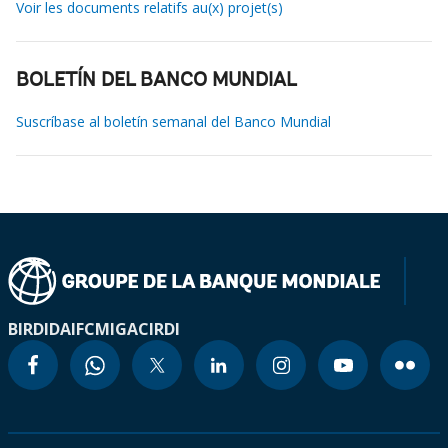
Voir les documents relatifs au(x) projet(s)
BOLETÍN DEL BANCO MUNDIAL
Suscríbase al boletín semanal del Banco Mundial
BIRD
IDA
IFC
MIGA
CIRDI