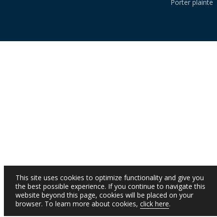
Porter plainte
This site uses cookies to optimize functionality and give you
the best possible experience. If you continue to navigate this
website beyond this page, cookies will be placed on your
browser. To learn more about cookies,
click here
.