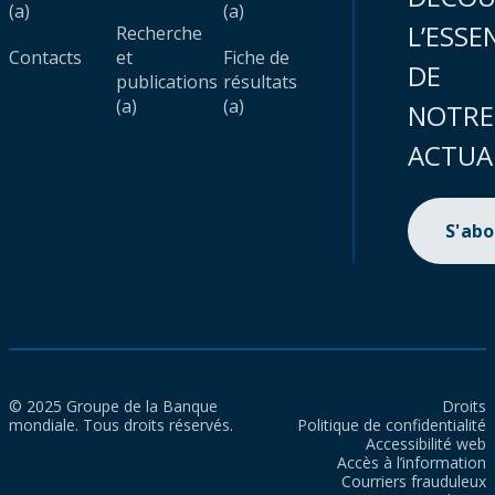
(a)
(a)
L’ESSE
Recherche
Contacts
et
Fiche de
DE
publications
résultats
(a)
(a)
NOTRE
ACTUA
S'ab
© 2025 Groupe de la Banque
Droits
mondiale. Tous droits réservés.
Politique de confidentialité
Accessibilité web
Accès à l’information
Courriers frauduleux