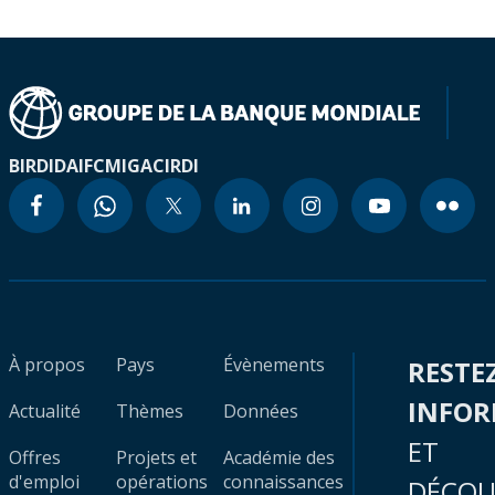
BIRD
IDA
IFC
MIGA
CIRDI
À propos
Pays
Évènements
RESTE
INFO
Actualité
Thèmes
Données
ET
Offres
Projets et
Académie des
d'emploi
opérations
connaissances
DÉCOU