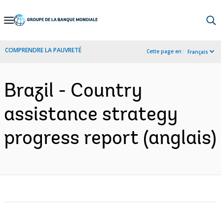
Skip
to
Main
COMPRENDRE LA PAUVRETÉ
Cette page en :
Français
Navigation
Brazil - Country
assistance strategy
progress report (anglais)