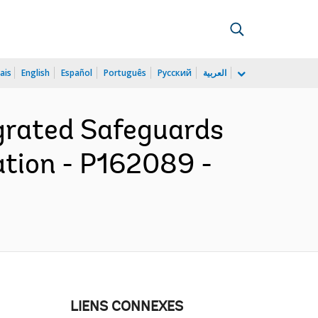
ais
English
Español
Português
Русский
العربية
grated Safeguards
ation - P162089 -
LIENS CONNEXES