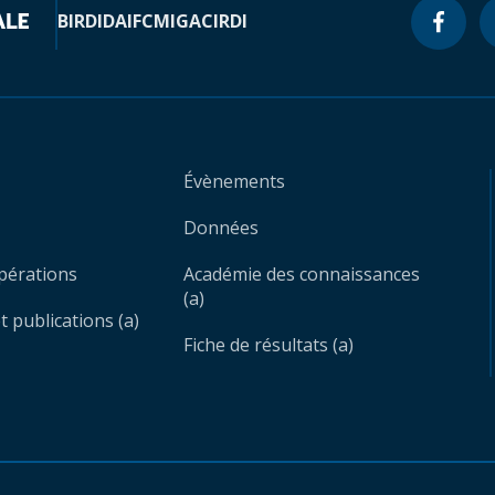
BIRD
IDA
IFC
MIGA
CIRDI
Évènements
Données
opérations
Académie des connaissances
(a)
 publications (a)
Fiche de résultats (a)