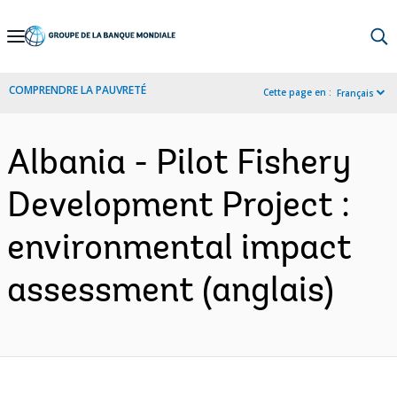
Skip
to
Main
COMPRENDRE LA PAUVRETÉ
Cette page en :
Français
Navigation
Albania - Pilot Fishery
Development Project :
environmental impact
assessment (anglais)