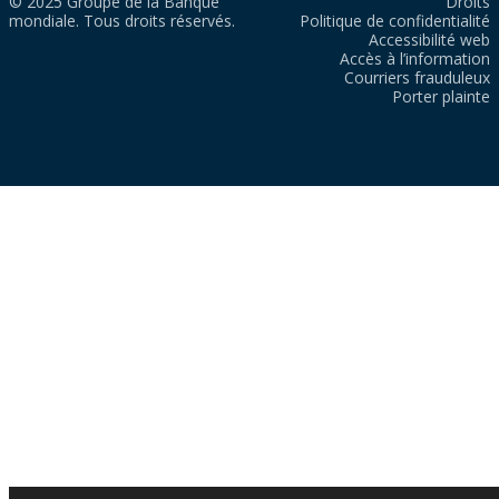
© 2025 Groupe de la Banque
Droits
mondiale. Tous droits réservés.
Politique de confidentialité
Accessibilité web
Accès à l’information
Courriers frauduleux
Porter plainte