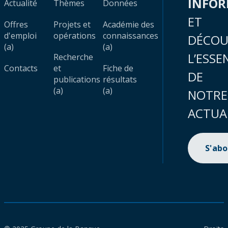
INFO
Actualité
Thèmes
Données
ET
Offres
Projets et
Académie des
d'emploi
opérations
connaissances
DÉCOU
(a)
(a)
L’ESSE
Recherche
Contacts
et
Fiche de
DE
publications
résultats
(a)
(a)
NOTRE
ACTUA
S'ab