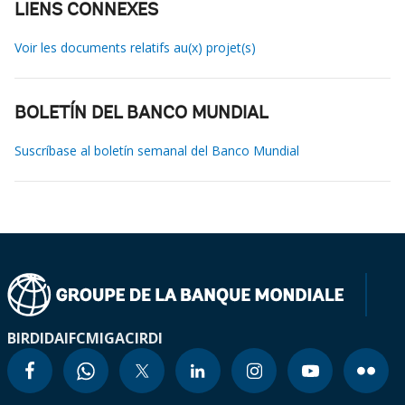
LIENS CONNEXES
Voir les documents relatifs au(x) projet(s)
BOLETÍN DEL BANCO MUNDIAL
Suscríbase al boletín semanal del Banco Mundial
BIRD
IDA
IFC
MIGA
CIRDI