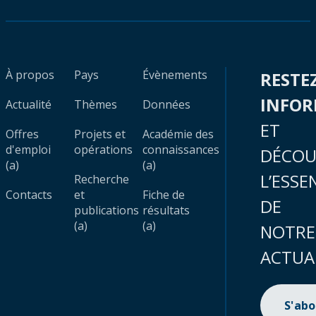
À propos
Pays
Évènements
RESTE
INFO
Actualité
Thèmes
Données
ET
Offres
Projets et
Académie des
d'emploi
opérations
connaissances
DÉCOU
(a)
(a)
L’ESSE
Recherche
Contacts
et
Fiche de
DE
publications
résultats
(a)
(a)
NOTRE
ACTUA
S'ab