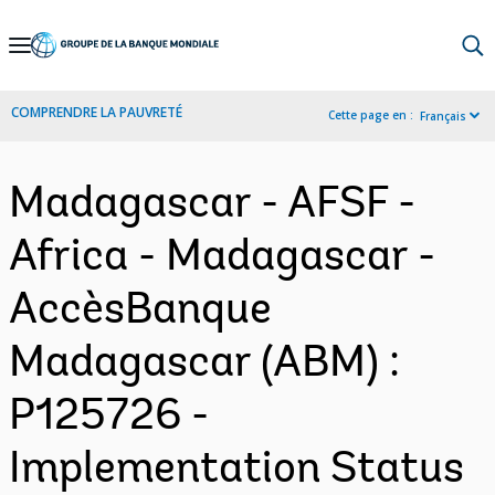
Skip
to
Main
COMPRENDRE LA PAUVRETÉ
Cette page en :
Français
Navigation
Madagascar - AFSF -
Africa - Madagascar -
AccèsBanque
Madagascar (ABM) :
P125726 -
Implementation Status