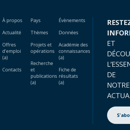
À propos
Pays
Évènements
RESTE
INFO
Actualité
Thèmes
Données
ET
Offres
Projets et
Académie des
d'emploi
opérations
connaissances
DÉCOU
(a)
(a)
L’ESSE
Recherche
Contacts
et
Fiche de
DE
publications
résultats
(a)
(a)
NOTRE
ACTUA
S'ab