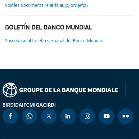
Voir les documents relatifs au(x) projet(s)
BOLETÍN DEL BANCO MUNDIAL
Suscríbase al boletín semanal del Banco Mundial
BIRD
IDA
IFC
MIGA
CIRDI