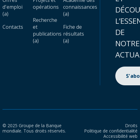
Offres
Projets et
Académie des
d'emploi
opérations
connaissances
DÉCOU
(a)
(a)
L’ESSE
Recherche
Contacts
et
Fiche de
DE
publications
résultats
(a)
(a)
NOTRE
ACTUA
S'ab
© 2025 Groupe de la Banque
Droits
mondiale. Tous droits réservés.
Politique de confidentialité
Accessibilité web