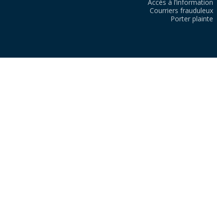
Accès à l’information
Courriers frauduleux
Porter plainte