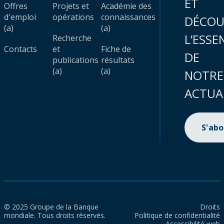
ET
Offres
Projets et
Académie des
d'emploi
opérations
connaissances
DÉCOU
(a)
(a)
L’ESSE
Recherche
Contacts
et
Fiche de
DE
publications
résultats
(a)
(a)
NOTRE
ACTUA
S'ab
© 2025 Groupe de la Banque
Droits
mondiale. Tous droits réservés.
Politique de confidentialité
Accessibilité web