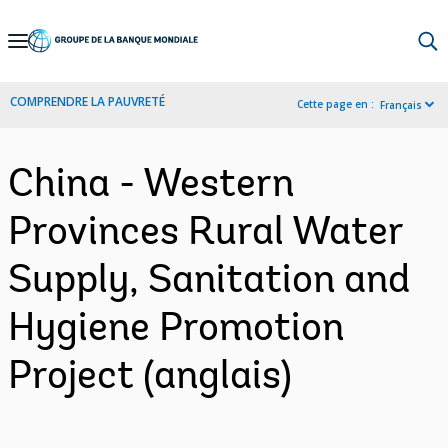
Skip
to
Main
COMPRENDRE LA PAUVRETÉ
Cette page en :
Français
Navigation
China - Western
Provinces Rural Water
Supply, Sanitation and
Hygiene Promotion
Project (anglais)