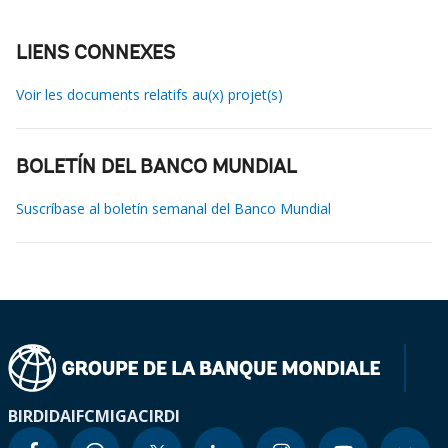
LIENS CONNEXES
Voir les documents relatifs au(x) projet(s)
BOLETÍN DEL BANCO MUNDIAL
Suscríbase al boletín semanal del Banco Mundial
BIRD
IDA
IFC
MIGA
CIRDI