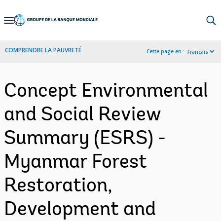
Skip
to
Main
COMPRENDRE LA PAUVRETÉ
Cette page en :
Français
Navigation
Concept Environmental
and Social Review
Summary (ESRS) -
Myanmar Forest
Restoration,
Development and