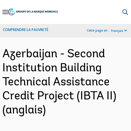
Skip
to
Main
COMPRENDRE LA PAUVRETÉ
Cette page en :
Français
Navigation
Azerbaijan - Second
Institution Building
Technical Assistance
Credit Project (IBTA II)
(anglais)