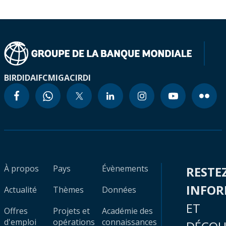
BIRD
IDA
IFC
MIGA
CIRDI
À propos
Pays
Évènements
RESTE
INFO
Actualité
Thèmes
Données
ET
Offres
Projets et
Académie des
d'emploi
opérations
connaissances