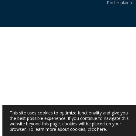
Porter plainte
This site uses cookies to optimize functionality and give you
the best possible experience. If you continue to navigate this
website beyond this page, cookies will be placed on your
browser. To learn more about cookies,
click here
.