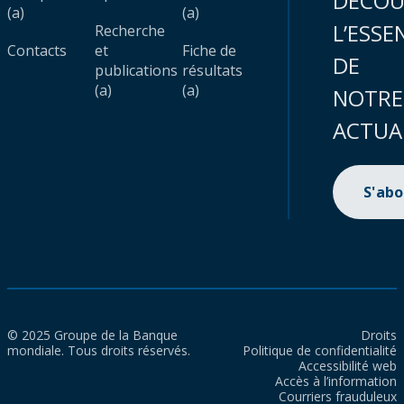
DÉCOU
(a)
(a)
L’ESSE
Recherche
Contacts
et
Fiche de
DE
publications
résultats
(a)
(a)
NOTRE
ACTUA
S'ab
© 2025 Groupe de la Banque
Droits
mondiale. Tous droits réservés.
Politique de confidentialité
Accessibilité web
Accès à l’information
Courriers frauduleux