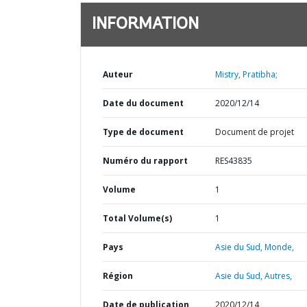
INFORMATION
Auteur
Mistry, Pratibha;
Date du document
2020/12/14
Type de document
Document de projet
Numéro du rapport
RES43835
Volume
1
Total Volume(s)
1
Pays
Asie du Sud,
Monde,
Région
Asie du Sud,
Autres,
Date de publication
2020/12/14