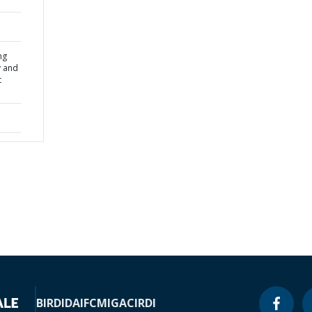
ng
y and
t
BIRD
IDA
IFC
MIGA
CIRDI