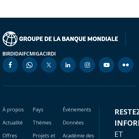
BIRD
IDA
IFC
MIGA
CIRDI
À propos
Pays
Évènements
RESTE
INFO
Actualité
Thèmes
Données
ET
Offres
Projets et
Académie des