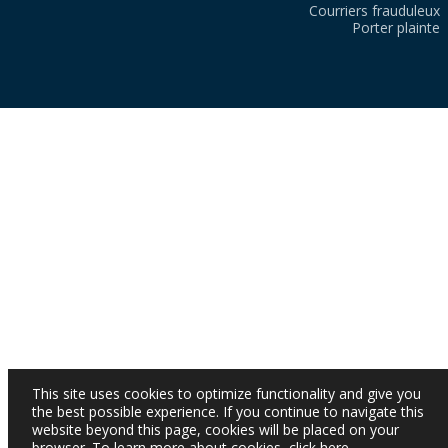
Courriers frauduleux
Porter plainte
This site uses cookies to optimize functionality and give you
the best possible experience. If you continue to navigate this
website beyond this page, cookies will be placed on your
browser. To learn more about cookies,
click here
.