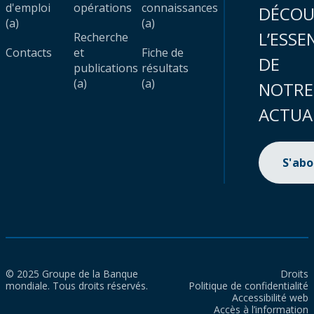
d'emploi
opérations
connaissances
DÉCOU
(a)
(a)
L’ESSE
Recherche
Contacts
et
Fiche de
DE
publications
résultats
(a)
(a)
NOTRE
ACTUA
S'ab
© 2025 Groupe de la Banque
Droits
mondiale. Tous droits réservés.
Politique de confidentialité
Accessibilité web
Accès à l’information