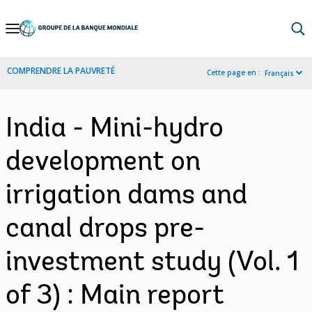
Skip
to
Main
COMPRENDRE LA PAUVRETÉ
Cette page en :
Français
Navigation
India - Mini-hydro
development on
irrigation dams and
canal drops pre-
investment study (Vol. 1
of 3) : Main report