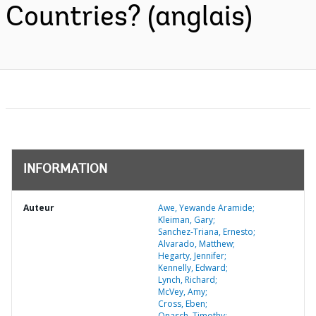
Countries? (anglais)
INFORMATION
Auteur
Awe, Yewande Aramide;
Kleiman, Gary;
Sanchez-Triana, Ernesto;
Alvarado, Matthew;
Hegarty, Jennifer;
Kennelly, Edward;
Lynch, Richard;
McVey, Amy;
Cross, Eben;
Onasch, Timothy;