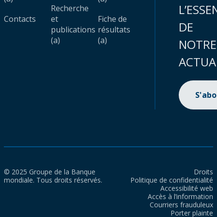
L’ESSE
Recherche
Contacts
et
Fiche de
DE
publications
résultats
(a)
(a)
NOTRE
ACTUA
S'ab
© 2025 Groupe de la Banque
Droits
mondiale. Tous droits réservés.
Politique de confidentialité
Accessibilité web
Accès à l’information
Courriers frauduleux
Porter plainte