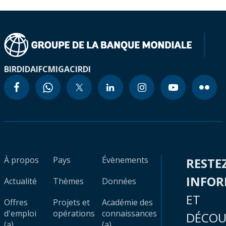
BIRD
IDA
IFC
MIGA
CIRDI
À propos
Pays
Évènements
RESTE
INFO
Actualité
Thèmes
Données
ET
Offres
Projets et
Académie des
d'emploi
opérations
connaissances
DÉCOU
(a)
(a)