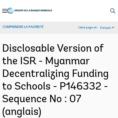
Skip
to
Main
COMPRENDRE LA PAUVRETÉ
Cette page en :
Français
Navigation
Disclosable Version of
the ISR - Myanmar
Decentralizing Funding
to Schools - P146332 -
Sequence No : 07
(anglais)