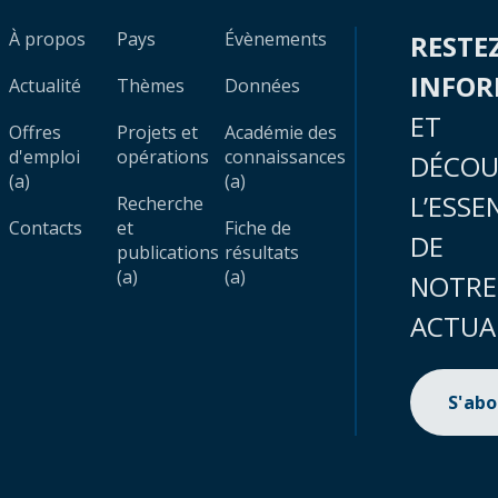
À propos
Pays
Évènements
RESTE
INFO
Actualité
Thèmes
Données
ET
Offres
Projets et
Académie des
d'emploi
opérations
connaissances
DÉCOU
(a)
(a)
L’ESSE
Recherche
Contacts
et
Fiche de
DE
publications
résultats
(a)
(a)
NOTRE
ACTUA
S'ab