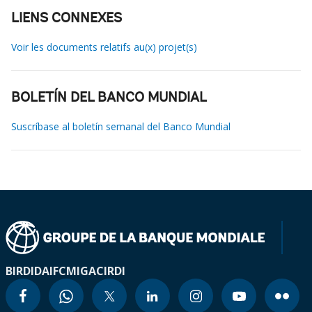
LIENS CONNEXES
Voir les documents relatifs au(x) projet(s)
BOLETÍN DEL BANCO MUNDIAL
Suscríbase al boletín semanal del Banco Mundial
BIRD
IDA
IFC
MIGA
CIRDI