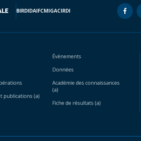
BIRD
IDA
IFC
MIGA
CIRDI
Évènements
Données
opérations
Académie des connaissances
(a)
 publications (a)
Fiche de résultats (a)