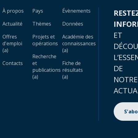
À propos
Pays
Évènements
RESTE
INFO
Actualité
Thèmes
Données
ET
Offres
Projets et
Académie des
d'emploi
opérations
connaissances
DÉCOU
(a)
(a)
L’ESSE
Recherche
Contacts
et
Fiche de
DE
publications
résultats
(a)
(a)
NOTRE
ACTUA
S'ab