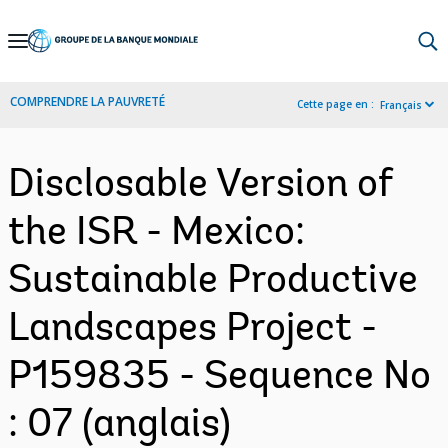
Skip
to
Main
COMPRENDRE LA PAUVRETÉ
Cette page en :
Français
Navigation
Disclosable Version of
the ISR - Mexico:
Sustainable Productive
Landscapes Project -
P159835 - Sequence No
: 07 (anglais)