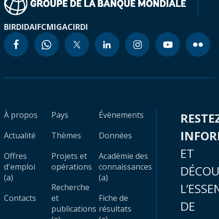
BIRD
IDA
IFC
MIGA
CIRDI
À propos
Pays
Évènements
RESTE
INFO
Actualité
Thèmes
Données
ET
Offres
Projets et
Académie des
d'emploi
opérations
connaissances
DÉCOU
(a)
(a)
L’ESSE
Recherche
Contacts
et
Fiche de
DE
publications
résultats