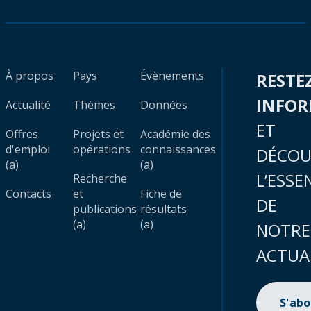
À propos
Pays
Évènements
RESTE
INFO
Actualité
Thèmes
Données
ET
Offres
Projets et
Académie des
d'emploi
opérations
connaissances
DÉCOU
(a)
(a)
L’ESSE
Recherche
Contacts
et
Fiche de
DE
publications
résultats
(a)
(a)
NOTRE
ACTUA
S'ab