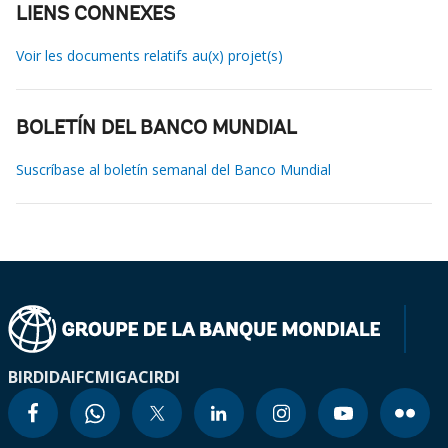
LIENS CONNEXES
Voir les documents relatifs au(x) projet(s)
BOLETÍN DEL BANCO MUNDIAL
Suscríbase al boletín semanal del Banco Mundial
BIRD
IDA
IFC
MIGA
CIRDI