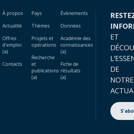
À propos
Pays
Évènements
RESTE
INFO
Actualité
Thèmes
Données
ET
Offres
Projets et
Académie des
d'emploi
opérations
connaissances
DÉCOU
(a)
(a)
L’ESSE
Recherche
Contacts
et
Fiche de
DE
publications
résultats
(a)
(a)
NOTRE
ACTUA
S'ab