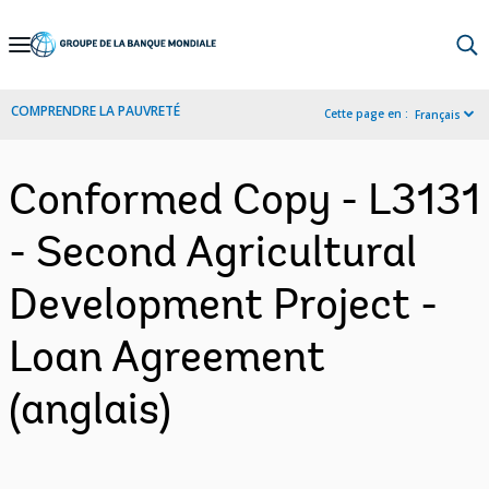
Skip
to
Main
COMPRENDRE LA PAUVRETÉ
Cette page en :
Français
Navigation
Conformed Copy - L3131
- Second Agricultural
Development Project -
Loan Agreement
(anglais)