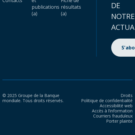
Contacts
et
Fiche de
DE
publications
résultats
(a)
(a)
NOTRE
ACTUA
S'ab
© 2025 Groupe de la Banque
Droits
mondiale. Tous droits réservés.
Politique de confidentialité
Accessibilité web
Accès à l’information
Courriers frauduleux
Porter plainte