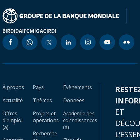
BIRD
IDA
IFC
MIGA
CIRDI
À propos
Pays
Évènements
RESTE
INFO
Actualité
Thèmes
Données
ET
Offres
Projets et
Académie des
d'emploi
opérations
connaissances
DÉCOU
(a)
(a)
L’ESSE
Recherche