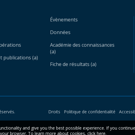
Évènements
Données
opérations
Académie des connaissances
(a)
 publications (a)
Fiche de résultats (a)
éservés.
Droits
Politique de confidentialité
Accessib
unctionality and give you the best possible experience. If you continu
n your browser. To learn more about cookies,
click here
.