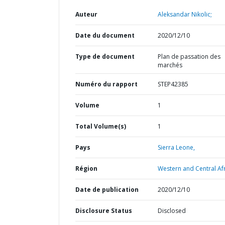
Auteur
Aleksandar Nikolic;
Date du document
2020/12/10
Type de document
Plan de passation des
marchés
Numéro du rapport
STEP42385
Volume
1
Total Volume(s)
1
Pays
Sierra Leone,
Région
Western and Central Afr
Date de publication
2020/12/10
Disclosure Status
Disclosed