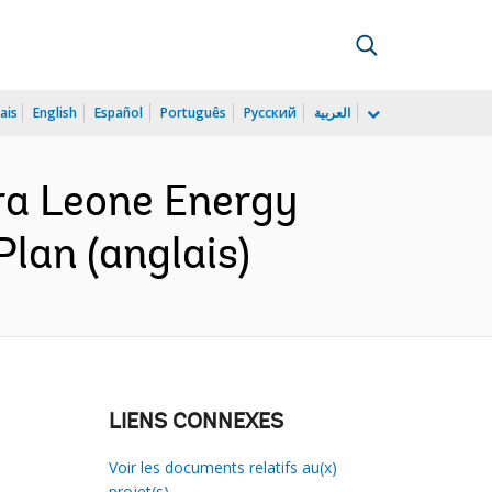
ais
English
Español
Português
Русский
العربية
ra Leone Energy
lan (anglais)
LIENS CONNEXES
Voir les documents relatifs au(x)
projet(s)