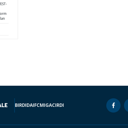
WEST-
eform
lan
BIRD
IDA
IFC
MIGA
CIRDI