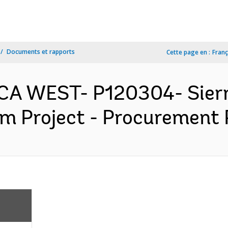
Documents et rapports
Cette page en :
Franç
ICA WEST- P120304- Sier
rm Project - Procurement P