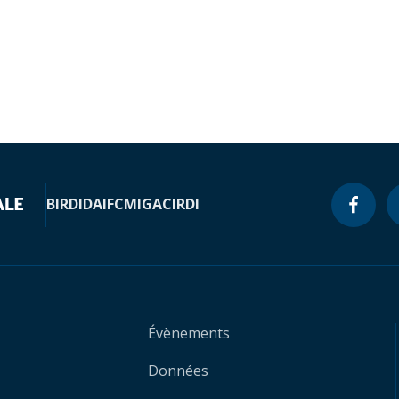
BIRD
IDA
IFC
MIGA
CIRDI
Évènements
Données