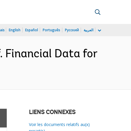
ais
English
Español
Português
Русский
العربية
 Financial Data for
LIENS CONNEXES
Voir les documents relatifs au(x)
projet(s)