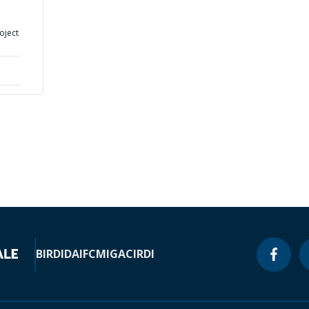
oject
BIRD
IDA
IFC
MIGA
CIRDI