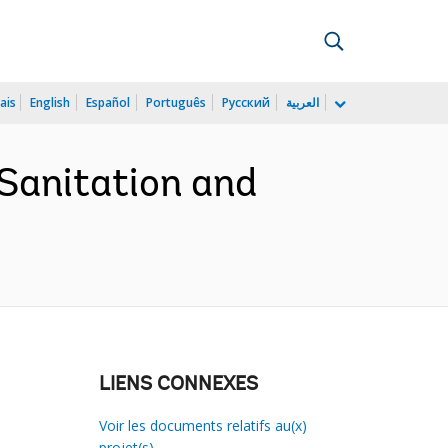
ais
English
Español
Português
Русский
العربية
anitation and
LIENS CONNEXES
Voir les documents relatifs au(x)
projet(s)