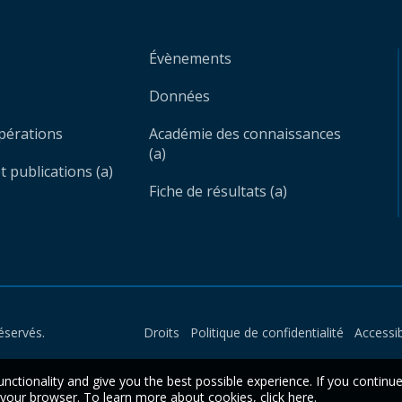
Évènements
Données
opérations
Académie des connaissances
(a)
 publications (a)
Fiche de résultats (a)
éservés.
Droits
Politique de confidentialité
Accessib
unctionality and give you the best possible experience. If you continu
n your browser. To learn more about cookies,
click here
.