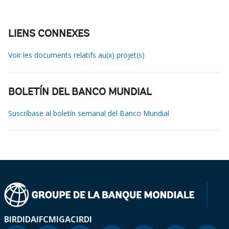
LIENS CONNEXES
Voir les documents relatifs au(x) projet(s)
BOLETÍN DEL BANCO MUNDIAL
Suscríbase al boletín semanal del Banco Mundial
BIRD
IDA
IFC
MIGA
CIRDI