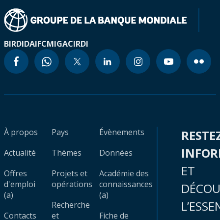
BIRD
IDA
IFC
MIGA
CIRDI
À propos
Pays
Évènements
RESTE
INFO
Actualité
Thèmes
Données
ET
Offres
Projets et
Académie des
d'emploi
opérations
connaissances
DÉCOU
(a)
(a)
L’ESSE
Recherche
Contacts
et
Fiche de