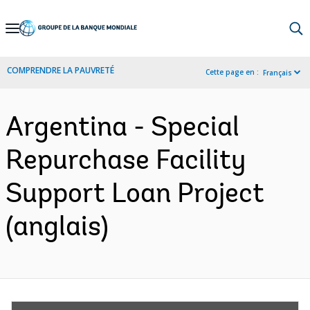
Skip
to
Main
COMPRENDRE LA PAUVRETÉ
Cette page en :
Français
Navigation
Argentina - Special
Repurchase Facility
Support Loan Project
(anglais)