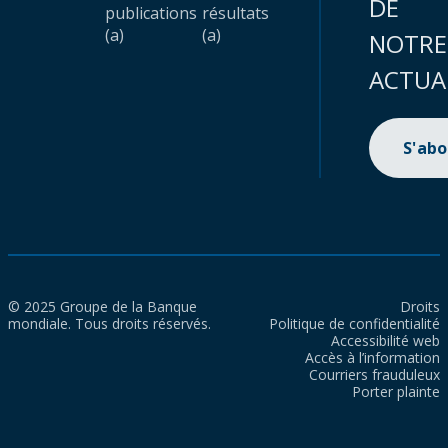
DE
publications
résultats
(a)
(a)
NOTRE
ACTUA
S'ab
© 2025 Groupe de la Banque
Droits
mondiale. Tous droits réservés.
Politique de confidentialité
Accessibilité web
Accès à l’information
Courriers frauduleux
Porter plainte