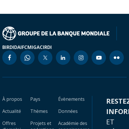
BIRD
IDA
IFC
MIGA
CIRDI
À propos
Pays
Évènements
RESTE
INFO
Actualité
Thèmes
Données
ET
Offres
Projets et
Académie des