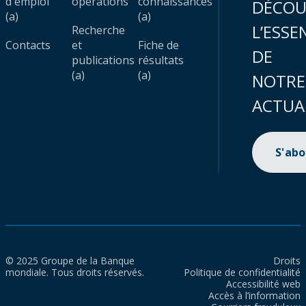
d'emploi
opérations
connaissances
DÉCOU
(a)
(a)
L’ESSE
Recherche
Contacts
et
Fiche de
DE
publications
résultats
(a)
(a)
NOTRE
ACTUA
S'ab
© 2025 Groupe de la Banque
Droits
mondiale. Tous droits réservés.
Politique de confidentialité
Accessibilité web
Accès à l’information