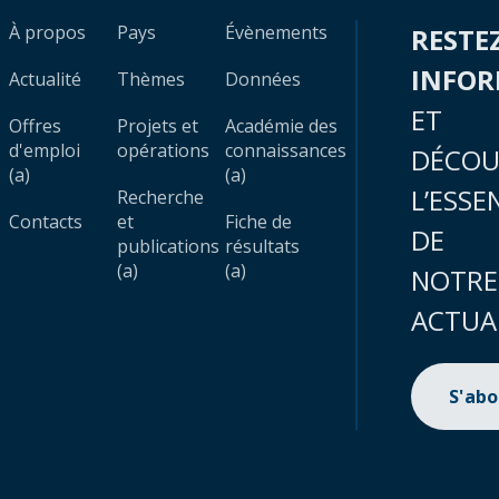
À propos
Pays
Évènements
RESTE
INFO
Actualité
Thèmes
Données
ET
Offres
Projets et
Académie des
d'emploi
opérations
connaissances
DÉCOU
(a)
(a)
L’ESSE
Recherche
Contacts
et
Fiche de
DE
publications
résultats
(a)
(a)
NOTRE
ACTUA
S'ab