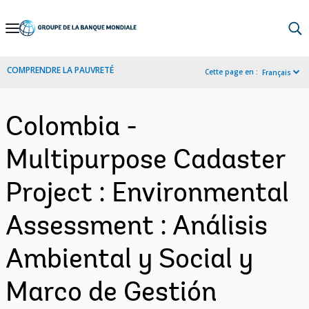
Skip
to
Main
COMPRENDRE LA PAUVRETÉ
Cette page en :
Français
Navigation
Colombia -
Multipurpose Cadaster
Project : Environmental
Assessment : Análisis
Ambiental y Social y
Marco de Gestión