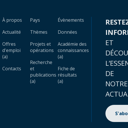
À propos
Pays
Évènements
RESTE
INFO
Actualité
Thèmes
Données
ET
Offres
Projets et
Académie des
d'emploi
opérations
connaissances
DÉCOU
(a)
(a)
L’ESSE
Recherche
Contacts
et
Fiche de
DE
publications
résultats
(a)
(a)
NOTRE
ACTUA
S'ab