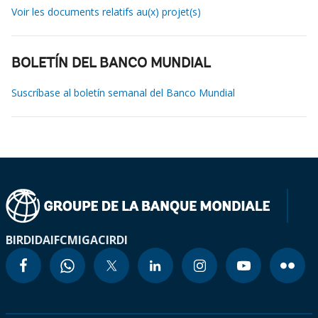
Voir les documents relatifs au(x) projet(s)
BOLETÍN DEL BANCO MUNDIAL
Suscríbase al boletín semanal del Banco Mundial
BIRD
IDA
IFC
MIGA
CIRDI