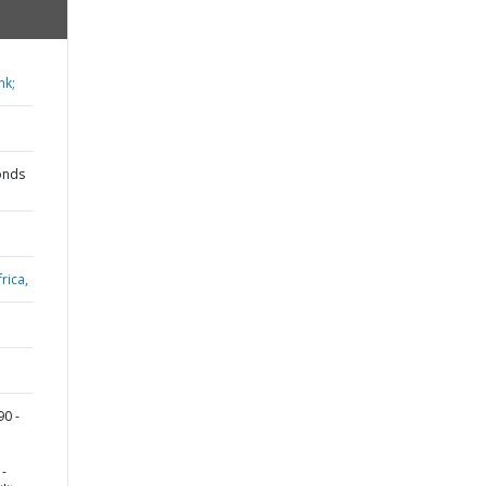
nk;
onds
rica,
0 -
 -