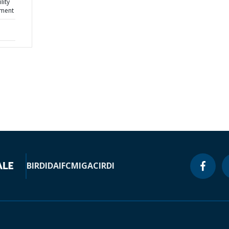
lity
ement
BIRD
IDA
IFC
MIGA
CIRDI