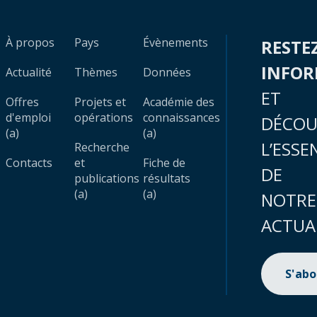
À propos
Pays
Évènements
RESTE
INFO
Actualité
Thèmes
Données
ET
Offres
Projets et
Académie des
d'emploi
opérations
connaissances
DÉCOU
(a)
(a)
L’ESSE
Recherche
Contacts
et
Fiche de
DE
publications
résultats
(a)
(a)
NOTRE
ACTUA
S'ab