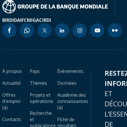
BIRD
IDA
IFC
MIGA
CIRDI
À propos
Pays
Évènements
RESTE
INFO
Actualité
Thèmes
Données
ET
Offres
Projets et
Académie des
d'emploi
opérations
connaissances
DÉCOU
(a)
(a)
L’ESSE
Recherche
Contacts
et
Fiche de
DE
publications
résultats