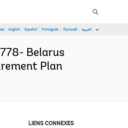
ais
English
Español
Português
Русский
العربية
778- Belarus
urement Plan
LIENS CONNEXES