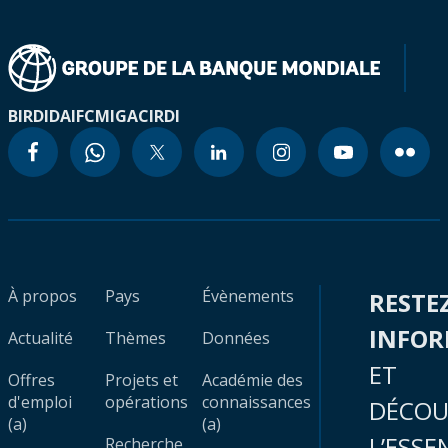
BIRD
IDA
IFC
MIGA
CIRDI
À propos
Pays
Évènements
RESTE
INFO
Actualité
Thèmes
Données
ET
Offres
Projets et
Académie des
d'emploi
opérations
connaissances
DÉCOU
(a)
(a)
L’ESSE
Recherche