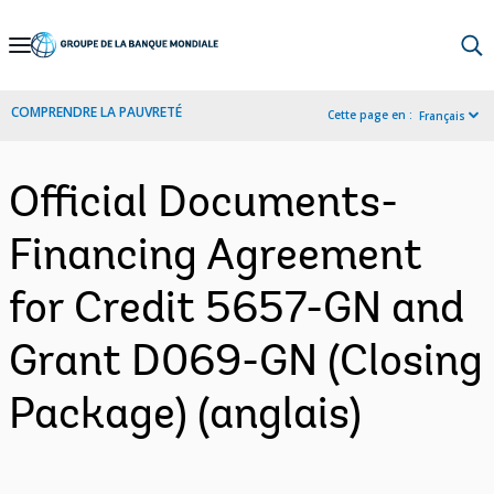
Skip
to
Main
COMPRENDRE LA PAUVRETÉ
Cette page en :
Français
Navigation
Official Documents-
Financing Agreement
for Credit 5657-GN and
Grant D069-GN (Closing
Package) (anglais)