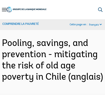
Skip
to
Main
COMPRENDRE LA PAUVRETÉ
Cette page en :
Français
Navigation
Pooling, savings, and
prevention - mitigating
the risk of old age
poverty in Chile (anglais)