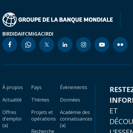
BIRD
IDA
IFC
MIGA
CIRDI
À propos
Pays
Évènements
RESTE
INFO
Actualité
Thèmes
Données
ET
Offres
Projets et
Académie des
d'emploi
opérations
connaissances
DÉCOU
(a)
(a)
L’ESSE
Recherche