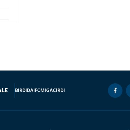
BIRD
IDA
IFC
MIGA
CIRDI