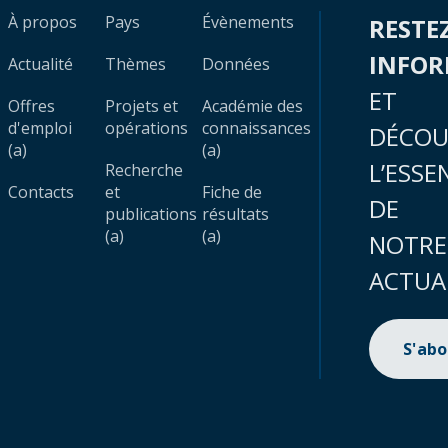
À propos
Pays
Évènements
RESTE
INFO
Actualité
Thèmes
Données
ET
Offres
Projets et
Académie des
d'emploi
opérations
connaissances
DÉCOU
(a)
(a)
L’ESSE
Recherche
Contacts
et
Fiche de
DE
publications
résultats
(a)
(a)
NOTRE
ACTUA
S'ab