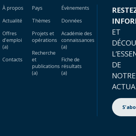
À propos
Pays
Évènements
RESTE
INFO
Actualité
Thèmes
Données
ET
Offres
Projets et
Académie des
d'emploi
opérations
connaissances
DÉCOU
(a)
(a)
L’ESSE
Recherche
Contacts
et
Fiche de
DE
publications
résultats
(a)
(a)
NOTRE
ACTUA
S'ab