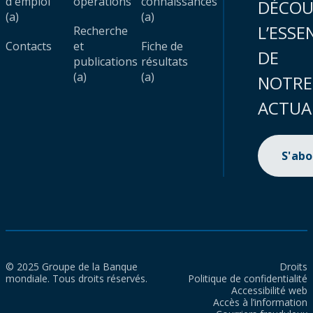
d'emploi
opérations
connaissances
DÉCOU
(a)
(a)
L’ESSE
Recherche
Contacts
et
Fiche de
DE
publications
résultats
(a)
(a)
NOTRE
ACTUA
S'ab
© 2025 Groupe de la Banque
Droits
mondiale. Tous droits réservés.
Politique de confidentialité
Accessibilité web
Accès à l’information