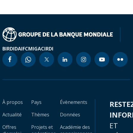
BIRD
IDA
IFC
MIGA
CIRDI
À propos
Pays
Évènements
RESTE
INFO
Actualité
Thèmes
Données
ET
Offres
Projets et
Académie des