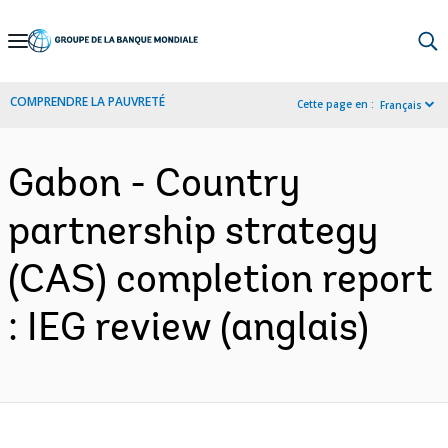
Skip
to
Main
COMPRENDRE LA PAUVRETÉ
Cette page en :
Français
Navigation
Gabon - Country
partnership strategy
(CAS) completion report
: IEG review (anglais)