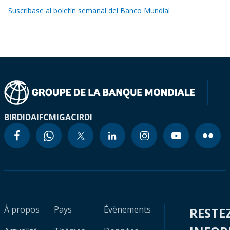
Suscríbase al boletín semanal del Banco Mundial
BIRD
IDA
IFC
MIGA
CIRDI
À propos
Pays
Évènements
RESTE