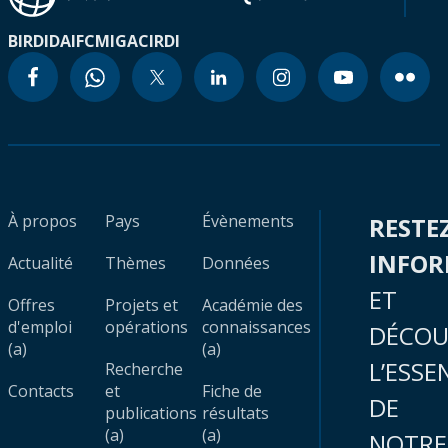
BIRD
IDA
IFC
MIGA
CIRDI
À propos
Pays
Évènements
RESTE
INFO
Actualité
Thèmes
Données
ET
Offres
Projets et
Académie des
d'emploi
opérations
connaissances
DÉCOU
(a)
(a)
L’ESSE
Recherche
Contacts
et
Fiche de
DE
publications
résultats
(a)
(a)
NOTRE