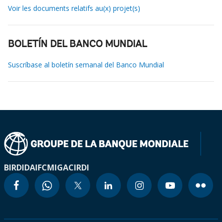
Voir les documents relatifs au(x) projet(s)
BOLETÍN DEL BANCO MUNDIAL
Suscríbase al boletín semanal del Banco Mundial
BIRD
IDA
IFC
MIGA
CIRDI