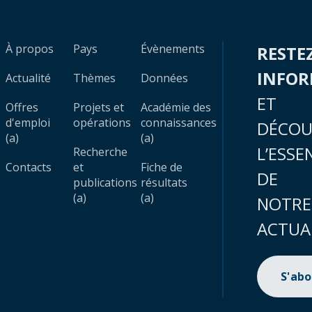
À propos
Pays
Évènements
RESTE
INFO
Actualité
Thèmes
Données
ET
Offres
Projets et
Académie des
d'emploi
opérations
connaissances
DÉCOU
(a)
(a)
L’ESSE
Recherche
Contacts
et
Fiche de
DE
publications
résultats
(a)
(a)
NOTRE
ACTUA
S'ab