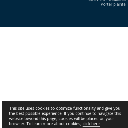
Porter plainte
This site uses cookies to optimize functionality and give you
the best possible experience. If you continue to navigate this
website beyond this page, cookies will be placed on your
browser. To learn more about cookies,
click here
.