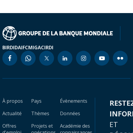
BIRD
IDA
IFC
MIGA
CIRDI
À propos
Pays
Évènements
RESTE
INFO
Actualité
Thèmes
Données
ET
Offres
Projets et
Académie des
d'emploi
opérations
connaissances