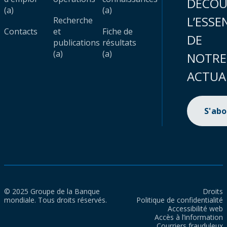
DÉCOU
(a)
(a)
L’ESSE
Recherche
Contacts
et
Fiche de
DE
publications
résultats
(a)
(a)
NOTRE
ACTUA
S'ab
© 2025 Groupe de la Banque
Droits
mondiale. Tous droits réservés.
Politique de confidentialité
Accessibilité web
Accès à l’information
Courriers frauduleux